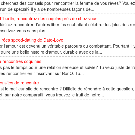
cherchez des conseils pour rencontrer la femme de vos rêves? Voulez-
'un de spécial? Il y a de nombreuses façons de...
Libertin, rencontrez des coquins près de chez vous
ésirez rencontrer d’autres libertins souhaitant célébrer les joies des r
inscrivez-vous sans plus...
oirées speed-dating de Date-Love
r l'amour est devenu un véritable parcours du combattant. Pourtant il y
truire une belle histoire d'amour, durable avec de la...
e rencontres coquines
s pas le temps pour une relation sérieuse et suivie? Tu veux juste dél
les rencontrer en t'inscrivant sur BonQ. Tu...
s sites de rencontre
st le meilleur site de rencontre ? Difficile de répondre à cette question
et, sur notre comparatif, vous trouvez le fruit de notre...