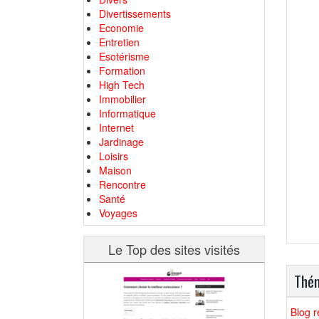
Divertissements
Economie
Entretien
Esotérisme
Formation
High Tech
Immobilier
Informatique
Internet
Jardinage
Loisirs
Maison
Rencontre
Santé
Voyages
Le Top des sites visités
Thém
Blog r