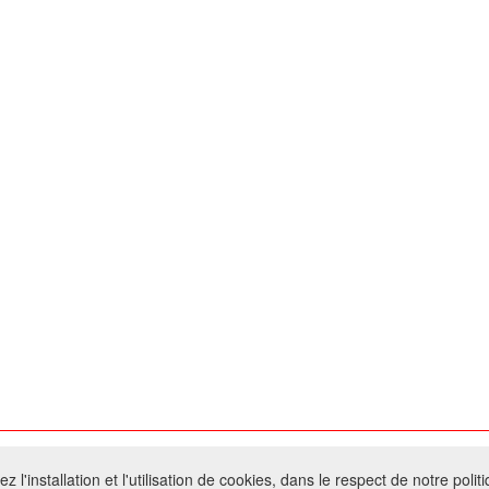
026 W@T (Fork durable de Arfooo) | Accompagné par :
Robothumb
,
FontAwes
 l'installation et l'utilisation de cookies, dans le respect de notre polit
- Toute reproduction du contenu de ce site, même partielle, est interdite sans a