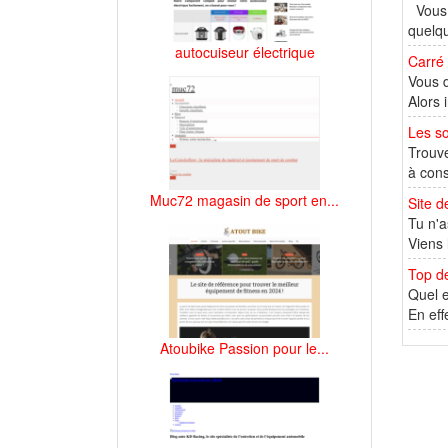
Vous 
quelqu
autocuiseur électrique
Carré 
Vous d
Alors 
Les s
Trouve
à cons
Muc72 magasin de sport en...
Site d
Tu n'a
Viens 
Top de
Quel e
En eff
Atoubike Passion pour le...