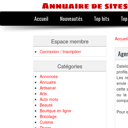
Annuaire de sites
Accueil
Nouveautés
Top hits
Top
Accueil
Espace membre
Connexion / Inscription
Agen
Catégories
Datel
profils
Annonces
Les re
Annuaire
envie 
Artisanat
cette 
Arts
ou la
Auto moto
compa
Beauté
Boutique en ligne
Pour e
Bricolage
Cuisine
Divers