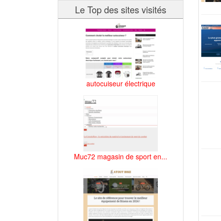
Le Top des sites visités
autocuiseur électrique
Muc72 magasin de sport en...