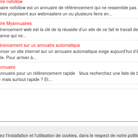
re nofollow
aire nofollow est un annuaire de référencement qui ne ressemble pas 
res proposent aux webmasters un ou plusieurs liens en...
ire Myannuaires
érencement web est la clé de la réussite d'un site de ce fait le travail 
ance qui ne...
férencement sur un annuaire automatique
ncer un site internet sur un annuaire automatique exige aujourd’hui d’êt
le. Pour arriver à...
annuaire
annuaire pour un référencement rapide Vous recherchez une liste de 
é mais surtout rapide ? Et...
026 W@T (Fork durable de Arfooo) | Accompagné par :
Robothumb
,
FontAwes
 l'installation et l'utilisation de cookies, dans le respect de notre polit
- Toute reproduction du contenu de ce site, même partielle, est interdite sans a