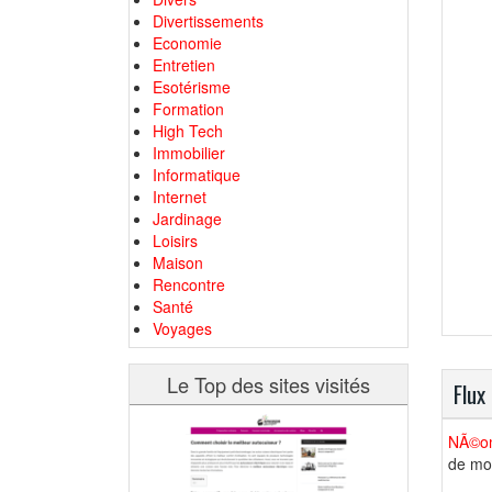
Divertissements
Economie
Entretien
Esotérisme
Formation
High Tech
Immobilier
Informatique
Internet
Jardinage
Loisirs
Maison
Rencontre
Santé
Voyages
Le Top des sites visités
Flux
NÃ©o
de mou