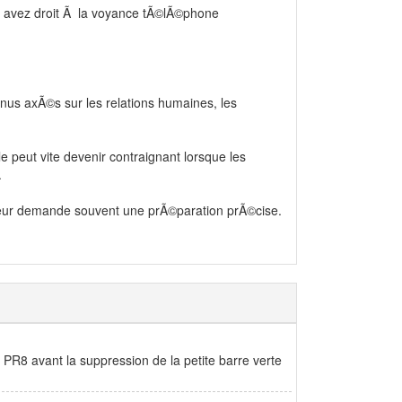
s avez droit Ã la voyance tÃ©lÃ©phone
us axÃ©s sur les relations humaines, les
e peut vite devenir contraignant lorsque les
.
teur demande souvent une prÃ©paration prÃ©cise.
PR8 avant la suppression de la petite barre verte