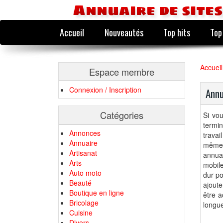
Annuaire de sites
Accueil
Nouveautés
Top hits
Top
Accueil
Espace membre
Connexion / Inscription
Annu
Catégories
Si vou
termin
Annonces
travai
Annuaire
même 
Artisanat
annua
Arts
mobile
Auto moto
dur po
Beauté
ajoute
Boutique en ligne
être a
Bricolage
longue
Cuisine
Divers