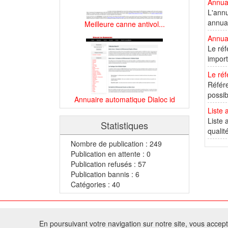
Annuai
L'annu
annuai
Meilleure canne antivol...
Annua
Le réf
import
Le ré
Référe
possib
Annuaire automatique Dialoc id
Liste 
Liste 
Statistiques
qualit
Nombre de publication : 249
Publication en attente : 0
Publication refusés : 57
Publication bannis : 6
Catégories : 40
© 2
En poursuivant votre navigation sur notre site, vous acceptez
Tous droits réservés 