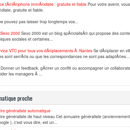
e tÃ©lÃ©phone immÃ©diate : gratuite et fiable
Pour votre avenir, vou
iate, gratuite et fiable.
e pouvez pas laisser trop longtemps vos...
SSexo 2000
Sexo 2000 est un blog spÃ©cialisÃ© qui propose des conten
ques sociales et certaines...
rvice VTC pour tous vos dÃ©placements Ã Nantes
Se dÃ©placer en vill
es sont serrÃ©s ou que les correspondances ne sont pas adaptÃ©es...
Donner un feedback, gÃ©rer un conflit ou accompagner un collabora
ider les managers Ã ...
atique proche
ire généraliste automatique
re généraliste de haut niveau Cet annuaire généraliste (anciennement 
ogle ), c'est vous dire, est un...