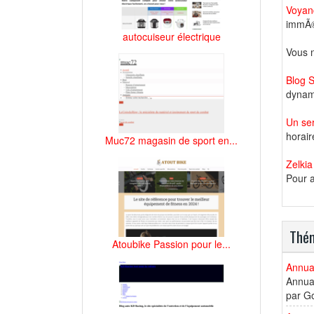
Voyanc
immÃ©d
autocuiseur électrique
Vous n
Blog 
dynami
Un se
horair
Muc72 magasin de sport en...
Zelkia
Pour a
Thém
Atoubike Passion pour le...
Annua
Annuai
par Go