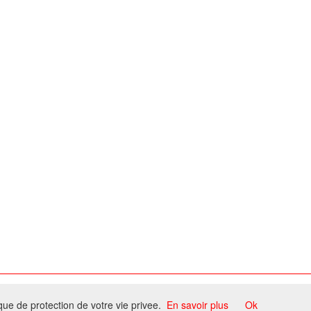
ome
ique de protection de votre vie privee.
En savoir plus
Ok
ccord du propriétaire.