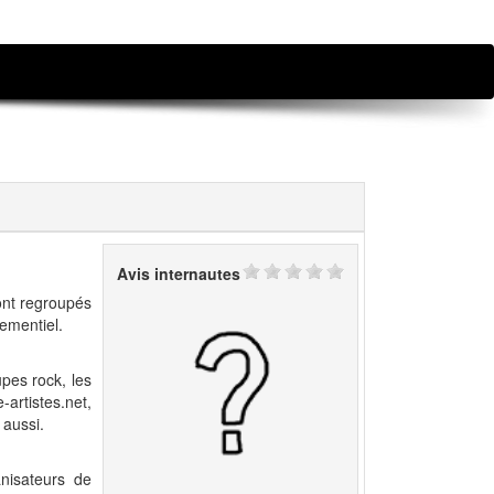
Avis internautes
ont regroupés
nementiel.
upes rock, les
artistes.net,
 aussi.
anisateurs de