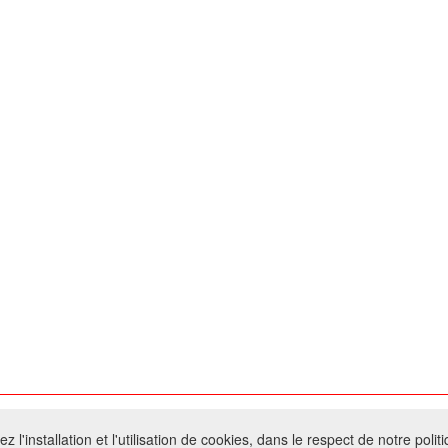
026 W@T (Fork durable de Arfooo) | Accompagné par :
Robothumb
,
FontAwes
 l'installation et l'utilisation de cookies, dans le respect de notre polit
- Toute reproduction du contenu de ce site, même partielle, est interdite sans a