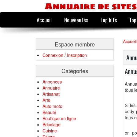
Annuaire de sites
Accueil
Nouveautés
Top hits
Top
Accueil
Espace membre
Connexion / Inscription
Annu
Annu
Catégories
Annonces
Annuai
Annuaire
tous l
Artisanat
Arts
Si les
Auto moto
body p
Beauté
tous c
Boutique en ligne
Bricolage
Cuisine
on po
Divers