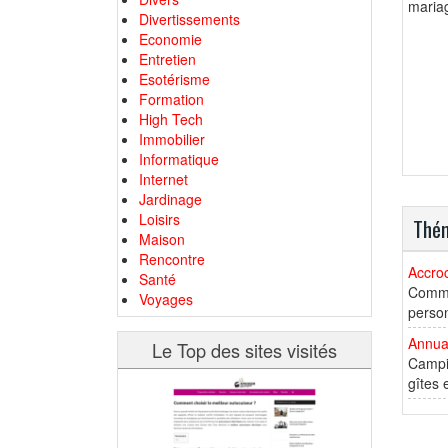
mariag
Divertissements
Economie
Entretien
Esotérisme
Formation
High Tech
Immobilier
Informatique
Internet
Jardinage
Loisirs
Thém
Maison
Rencontre
Accro
Santé
Comme
Voyages
person
Annua
Le Top des sites visités
Campin
gîtes 